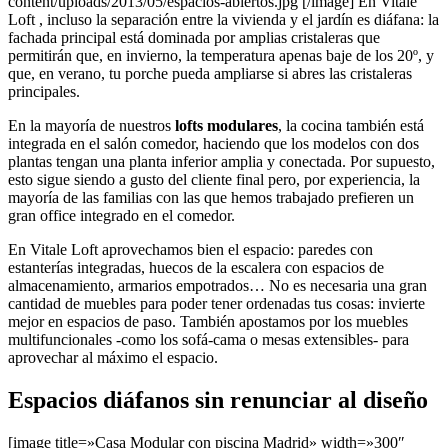
content/uploads/2013/05/espacios-abiertos.jpg [/image] En Vitale
Loft , incluso la separación entre la vivienda y el jardín es diáfana: la
fachada principal está dominada por amplias cristaleras que
permitirán que, en invierno, la temperatura apenas baje de los 20º, y
que, en verano, tu porche pueda ampliarse si abres las cristaleras
principales.
En la mayoría de nuestros
lofts modulares
, la cocina también está
integrada en el salón comedor, haciendo que los modelos con dos
plantas tengan una planta inferior amplia y conectada. Por supuesto,
esto sigue siendo a gusto del cliente final pero, por experiencia, la
mayoría de las familias con las que hemos trabajado prefieren un
gran office integrado en el comedor.
En Vitale Loft aprovechamos bien el espacio: paredes con
estanterías integradas, huecos de la escalera con espacios de
almacenamiento, armarios empotrados… No es necesaria una gran
cantidad de muebles para poder tener ordenadas tus cosas: invierte
mejor en espacios de paso. También apostamos por los muebles
multifuncionales -como los sofá-cama o mesas extensibles- para
aprovechar al máximo el espacio.
Espacios diáfanos sin renunciar al diseño
[image title=»Casa Modular con piscina Madrid» width=»300″