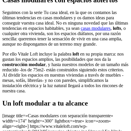
Casas modulares con espacios abiertos
Seguimos con la serie Tu casa ideal, en la que os contamos las
últimas tendencias en casas modulares y os damos ideas para
conseguir vuestra casa ideal. No es ninguna novedad que las últimas
tendencias en espacios habitables, ya sean
casas modulares
,
lofts
, o
cualquier otra vivienda, son los espacios diáfanos, por una razón
sencilla: queremos tener la sensación de vivir en una casa amplia,
aunque no dispongamos de un terreno muy grande.
Por ello Vitale Loft incluye la palabra
loft
en su propia marca: nos
gustan los espacios amplios, las posibilidades que nos da la
construcción modular
, y hasta nuestros modelos de un tamaño más
reducido -los de 75m2- están construidos siguiendo estos criterios.
Al dividir los espacios en nuestras viviendas a través de muebles -
mesas, sofás, librerías- y no con paredes, simplificamos la
instalación eléctrica y la luz natural llegará a todos los rincones de
nuestra casa.
Un loft modular a tu alcance
[image title=»Casas modulares con separación transparente»
width=»174″ height=»300″ lightbox=»true» icon=»zoom»
align=»right»] https://www.vitaleloft.com/wp-